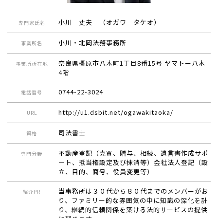
小川 丈夫 （オガワ タケオ）
専門家氏名
小川・北岡法務事務所
事業所名
奈良県橿原市八木町1丁目8番15号 ヤマトー八木
事業所所在地
4階
0744-22-3024
電話番号
http://u1.dsbit.net/ogawakitaoka/
URL
司法書士
資格
不動産登記（売買、贈与、相続、遺言書作成サポ
専門分野
ート、抵当権設定及び抹消等）会社法人登記（設
立、目的、商号、役員変更等）
当事務所は３０代から８０代までのメンバーがお
紹介PR
り、ファミリー的な雰囲気の中に知識の深化を計
り、継続的信頼関係を築ける法的サービスの提供