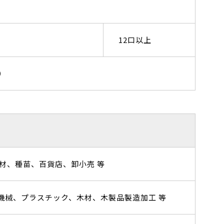
12口以上
）
材、種苗、百貨店、卸小売 等
般機械、プラスチック、木材、木製品製造加工 等