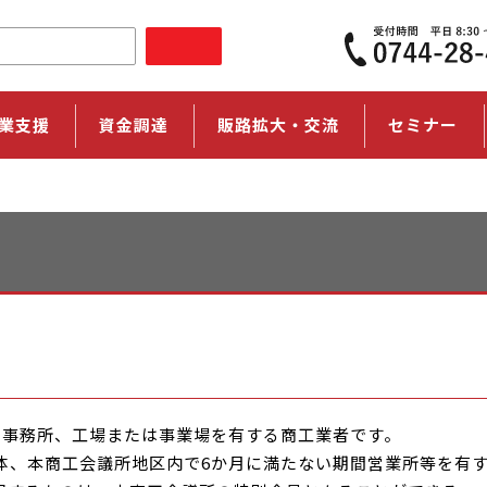
業支援
資金調達
販路拡大・交流
セミナー
、事務所、工場または事業場を有する商工業者です。
体、本商工会議所地区内で6か月に満たない期間営業所等を有