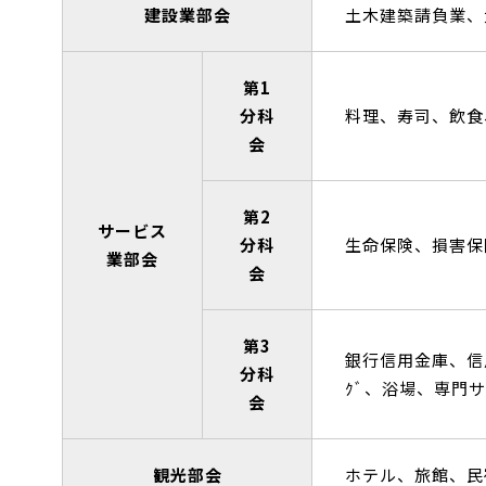
建設業部会
土木建築請負業、
第1
分科
料理、寿司、飲食
会
第2
サービス
分科
生命保険、損害保
業部会
会
第3
銀行信用金庫、信
分科
ｸﾞ、浴場、専門
会
観光部会
ホテル、旅館、民