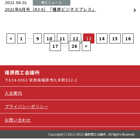
2021.06.01
商工ニュース
2021年6月号（R3.6）「橿原ビジネスプレス」
<
1
…
9
10
11
12
13
14
15
16
17
…
26
>
橿原商工会議所
〒634-0063 奈良県橿原市久米町652-2
入会案内
プライバシーポリシー
お問い合わせ
Copyright(C) 2013–2022 橿原商工会議所 . All Rights Reserved.