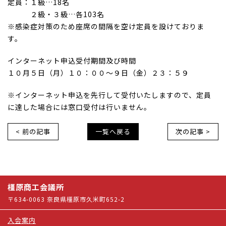
定員：１級…18名
２級・３級…各103名
※感染症対策のため座席の間隔を空け定員を設けておりま
す。
インターネット申込受付期間及び時間
１０月５日（月）１０：００～９日（金）２３：５９
※インターネット申込を先行して受付いたしますので、定員
に達した場合には窓口受付は行いません。
< 前の記事
一覧へ戻る
次の記事 >
橿原商工会議所
〒634-0063 奈良県橿原市久米町652-2
入会案内